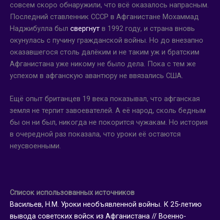
совсем скоро обнаружили, что всё оказалось напрасным.
Последний ставленник СССР в Афганистане Мохаммад
Наджибулла был
свергнут
в 1992 году, и страна вновь
окунулась с пучину гражданской войны. Но до внезапно
оказавшегося столь далёким и не таким уж и братским
Афганистана уже никому не было дела. Пока с тем же
успехом в афганскую авантюру не ввязались США.
Ещё опыт британцев 19 века показывал, что афганская
земля не терпит завоевателей. А её народ, сколь бедным
бы он ни был, никогда не покорится чужакам. Но история
в очередной раз показала, что уроки её остаются
неусвоенными.
Список использованных источников
Васильев, Н.М. Уроки необъявленной войны. К 25-летию
вывода советских войск из Афганистана // Военно-