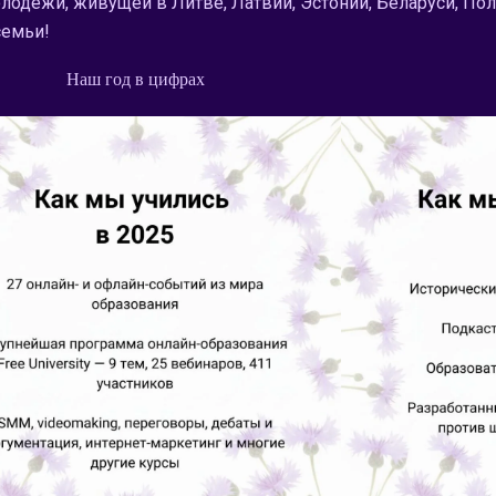
лодёжи, живущей в Литве, Латвии, Эстонии, Беларуси, По
семьи!
Наш год в цифрах