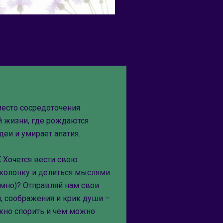
место сосредоточения
 жизни, где рождаются
еи и умирает апатия.
K Хочется вести свою
колонку и делиться мыслями
мно)? Отправляй нам свои
 соображения и крик души –
ожно спорить и чем можно