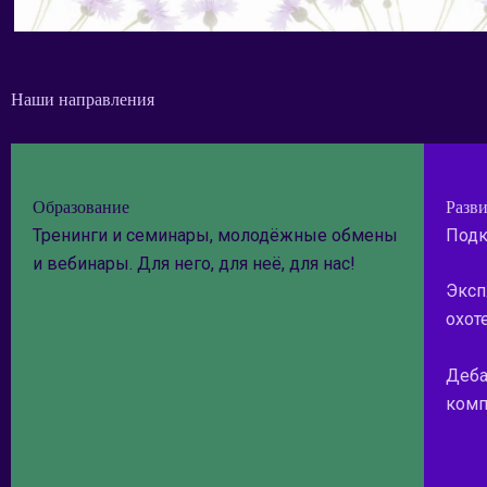
Наши направления
Образование
Разв
Тренинги и семинары, молодёжные обмены
Подк
и вебинары. Для него, для неё, для нас!
Эксп
охот
Деба
комп