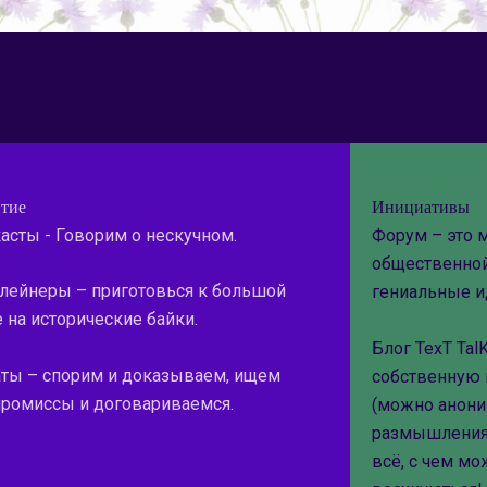
итие
Инициативы
асты - Говорим о нескучном.
Форум – это 
общественной
лейнеры – приготовься к большой
гениальные ид
е на исторические байки.
Блог TexT Tal
ты – спорим и доказываем, ищем
собственную 
ромиссы и договариваемся.
(можно анони
размышления,
всё, с чем м