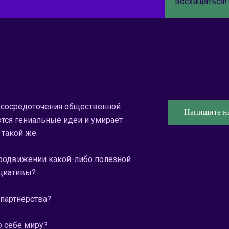
восхищаться!
 сосредоточения общественной
Напишите н
тся гениальные идеи и умирает
 такой же.
родвижении какой-либо полезной
циативы?
партнёрства?
о себе миру?