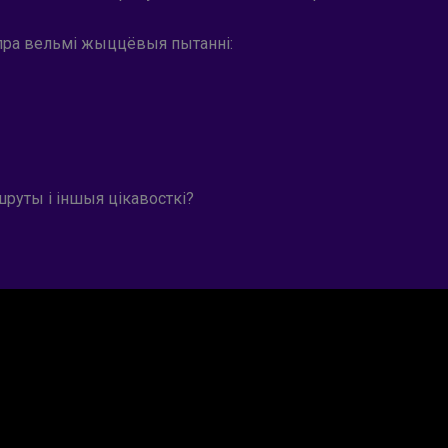
пра вельмі жыццёвыя пытанні:
руты і іншыя цікавосткі?