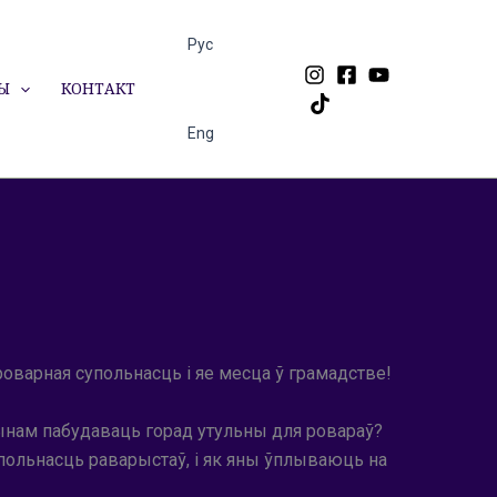
Рус
Ы
КОНТАКТ
Eng
роварная супольнасць і яе месца ў грамадстве!
 чынам пабудаваць горад утульны для ровараў?
упольнасць раварыстаў, і як яны ўплываюць на