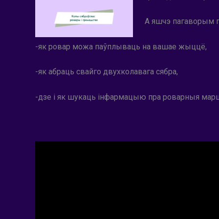
А яшчэ пагаворым 
-як ровар можа паўплываць на вашае жыццё,
-як абраць свайго двухколавага сябра,
-дзе і як шукаць інфармацыю пра роварныя марш