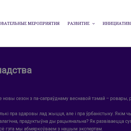
ОВАТЕЛЬНЫЕ МЕРОПРИЯТИЯ
РАЗВИТИЕ
ИНИЦИАТИВ
мадства
ае новы сезон з па-сапраўднаму веснавой тэмай – ровары, 
олькі пра здаровы лад жыцця, але і пра ўрбаністыку. Якім
калагічна, прадуктыўна ды рацыянальна? Як развіваецца с
Усё гэта мы абмяркоўваем з нашым экспертам.